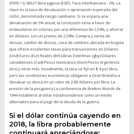
(PKR) = 0, 06521 libra egipcia (EGP). Tasa interbancaria - 0%. La
clave es la tasa de devaluación o apreciación esperada del
colón, denominada riesgo cambiario. Si se espera una
devaluación de 5% anual, la conclusión sería a favor de
endeudarse en colones por una diferencia de 2,54%, y ahorrar
en dólares, con un premio de 2,58%. Compra y venta de
divisas, cambio de divisas, casa de cambios ubicada en bogota
que ofrece excelentes tasas para transacciones en Dólares
(Usd) Euros (Eur) Reales (Brl) Libras Esterlinas (gbp) Dólares
canadienses (Cad) Pesos mexicanos (mxn) Pesos Argentinos
(Ars) y otras más. Inicialmente, la tasa se fijó en $ 4 por libra,
pero las condiciones económicas obligaron a Gran Bretaña a
devaluar su divisa en un valor de 2.80 dólares por libra. La
presión de la posguerra La conferencia de Bretton Woods de
1944 estableció al dólar estadounidense como un medio
alternativo para el pago de la deuda de la guerra.
Si el dólar continúa cayendo en
2018, la libra probablemente
continuará apreciándose;