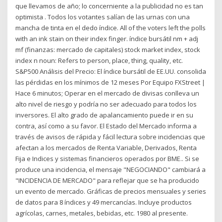
que llevamos de año; lo concerniente a la publicidad no es tan
optimista . Todos los votantes salían de las urnas con una
mancha de tinta en el dedo índice. All of the voters left the polls
with an ink stain on their index finger. índice bursátil nm + adj
mf (finanzas: mercado de capitales) stock market index, stock
index n noun: Refers to person, place, thing, quality, etc.
S&P500 Análisis del Precio: El índice bursátil de EE.UU. consolida
las pérdidas en los mínimos de 12 meses Por Equipo FXStreet |
Hace 6 minutos; Operar en el mercado de divisas conlleva un
alto nivel de riesgo y podría no ser adecuado para todos los
inversores. El alto grado de apalancamiento puede ir en su
contra, así como a su favor. El Estado del Mercado informa a
través de avisos de rápida y fácil lectura sobre incidencias que
afectan a los mercados de Renta Variable, Derivados, Renta
Fija e Indices y sistemas financieros operados por BME.. Si se
produce una incidencia, el mensaje "NEGOCIANDO" cambiará a
"INCIDENCIA DE MERCADO" para reflejar que se ha producido
un evento de mercado. Gráficas de precios mensuales y series
de datos para 8 índices y 49 mercancías. Incluye productos
agrícolas, carnes, metales, bebidas, etc. 1980 al presente.